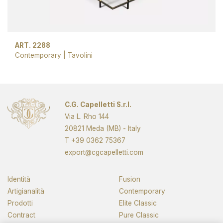
ART. 2288
Contemporary
|
Tavolini
Pagina successiva
C.G. Capelletti S.r.l.
Via L. Rho 144
20821 Meda (MB) - Italy
T
+39 0362 75367
export@cgcapelletti.com
Identità
Fusion
Artigianalità
Contemporary
Prodotti
Elite Classic
Contract
Pure Classic