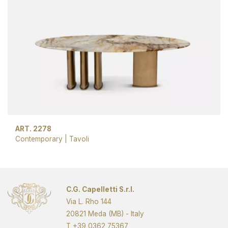
ART. 2278
Contemporary
|
Tavoli
C.G. Capelletti S.r.l.
Via L. Rho 144
20821 Meda (MB) - Italy
T
+39 0362 75367