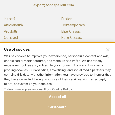
export@cgcapelletti.com
Identità
Fusion
Artigianalità
Contemporary
Prodotti
Elite Classic
Contract
Pure Classic
Pianos
News e media
Contatti
Seguici
Privacy policy
Cookie policy
P.I. 04921320968 Reg.Imp Como | REA n.1782467 | Cap.soc. €