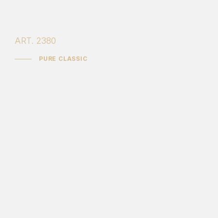
ART. 2380
PURE CLASSIC