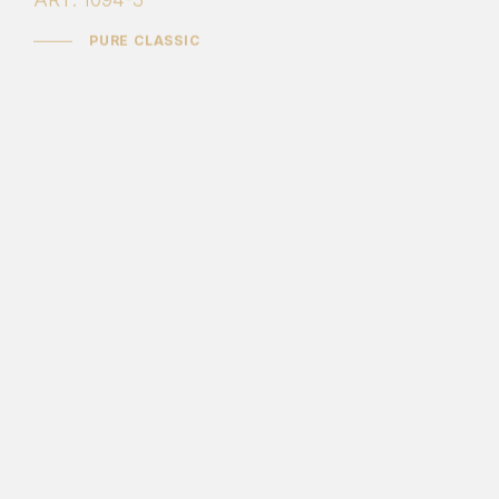
PURE CLASSIC