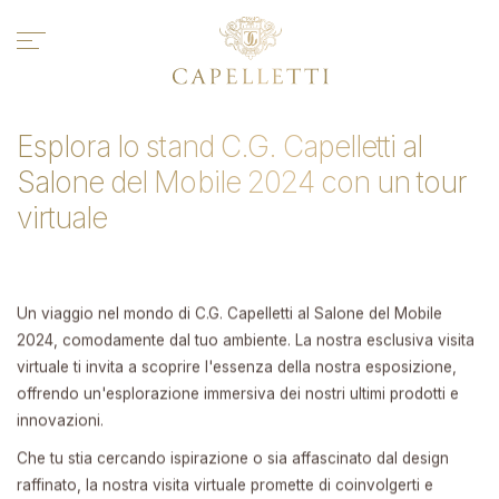
Identità
Artigianalità
Prodotti
Esplora lo stand C.G. Capelletti al
Collezioni
Salone del Mobile 2024 con un tour
Contract
virtuale
News e media
Contatti
Un viaggio nel mondo di C.G. Capelletti al Salone del Mobile
English >
2024, comodamente dal tuo ambiente. La nostra esclusiva visita
virtuale ti invita a scoprire l'essenza della nostra esposizione,
offrendo un'esplorazione immersiva dei nostri ultimi prodotti e
innovazioni.
SEGUICI
Che tu stia cercando ispirazione o sia affascinato dal design
raffinato, la nostra visita virtuale promette di coinvolgerti e