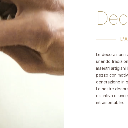
Dec
L'
Le decorazioni ra
unendo tradizione
maestri artigian
pezzo con motivi
generazione in 
Le nostre decora
distintiva di uno
intramontabile.