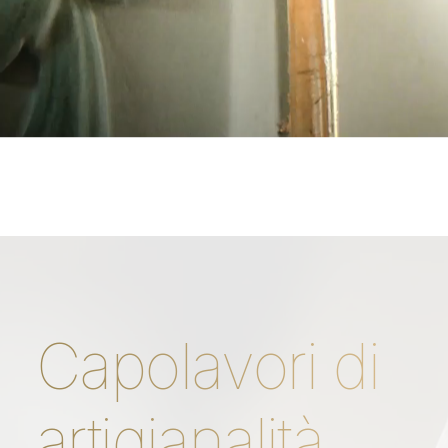
Capolavori di
artigianalità